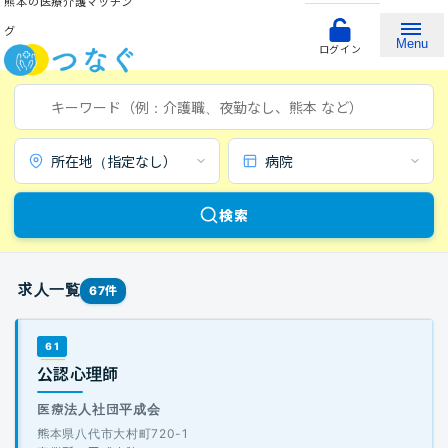
熊本の医療介護マッチン
グ
Menu
ログイン
キーワード
所在地
施設形態
検索
求人一覧
67件
61
公認心理師
医療法人社団平成会
熊本県八代市大村町720-1